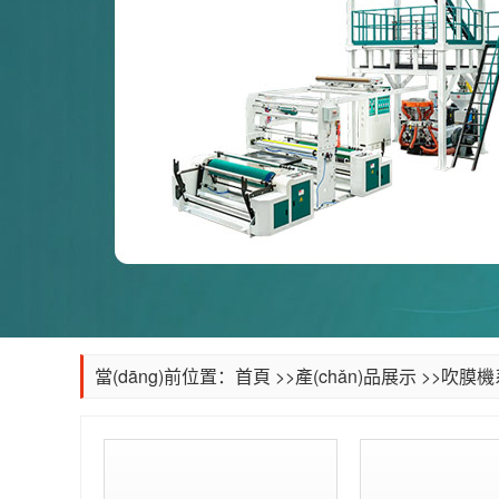
當(dāng)前位置：首頁 >>
產(chǎn)品展示
>>
吹膜機