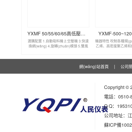
YXMF 50/55/60/65高低壓吹膜機(PE熱收縮膜吹膜機)
YXMF-500~1
選購配置 1.自動吸料機 2.空壓機 3.快速
機器特性 吹制各種規(g
換網(wǎng) 4.旋轉(zhuǎn)模頭 5.雙風
乙烯、高密度聚乙烯和
(fēng)口風(fēng)環(huán) 6.雙工位收卷
烯塑料薄膜，廣泛應
7.氣漲軸 8.自動換卷 9.牽引升降 10.米
食品百貨、日用
克重 11.鑄鋁加熱圈 12.電暈處理機 13.
工、針紡品、
熱封刀 14.廢邊機 15.寬度控制器 ...
網(wǎng)站首頁
(yè)包裝
|
公司
38CrMOAI合金材料經(
密加工而成具有很好
性。 
Copyright
電話：0510-86
Q Q：19531
公司地址：江陰
蘇ICP備1002