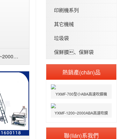
印刷機系列
其它機械
垃圾袋
保鮮膜、保鮮袋
YXMF-1200~2000ABA高速吹膜機
熱銷產(chǎn)品
YXMF-700型小ABA高速吹膜機
YXMF-1200~2000ABA高速吹膜
機
聯(lián)系我們