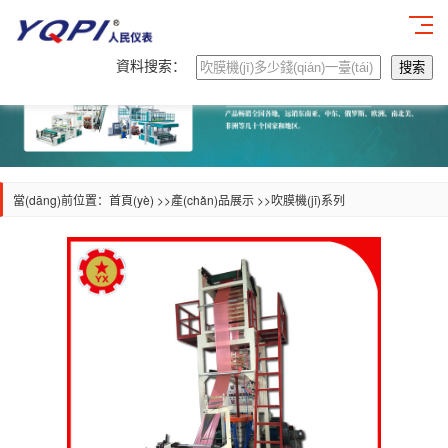
資料搜索：
當(dāng)前位置：首頁(yè) >>
產(chǎn)品展示
>>
吹膜機(jī)系列