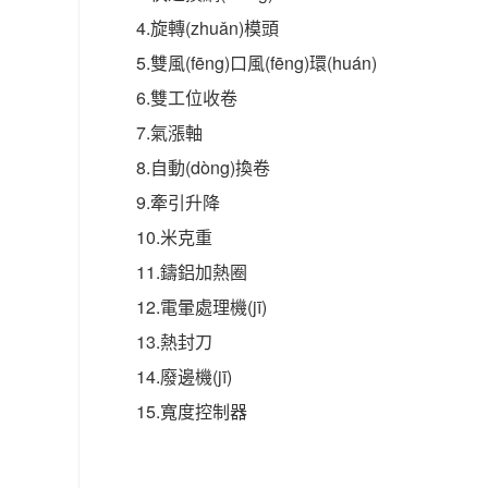
4.旋轉(zhuǎn)模頭
5.雙風(fēng)口風(fēng)環(huán)
6.雙工位收卷
7.氣漲軸
8.自動(dòng)換卷
9.牽引升降
10.米克重
11.鑄鋁加熱圈
12.電暈處理機(jī)
13.熱封刀
14.廢邊機(jī)
15.寬度控制器