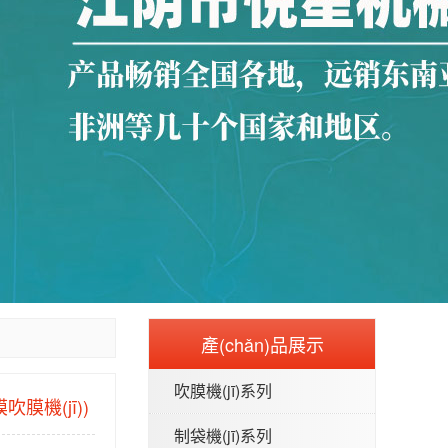
產(chǎn)品展示
吹膜機(jī)系列
吹膜機(jī))
制袋機(jī)系列