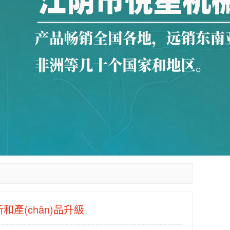
和產(chǎn)品升級