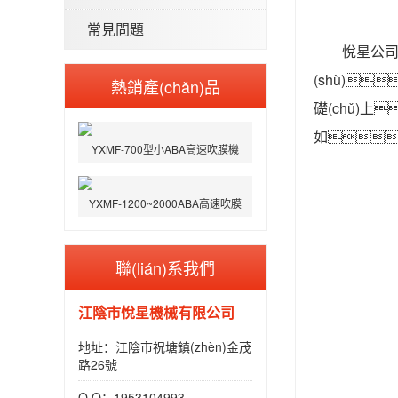
常見問題
悅星公司
(shù)
熱銷產(chǎn)品
礎(chǔ)上
如
YXMF-700型小ABA高速吹膜機
YXMF-1200~2000ABA高速吹膜
機
聯(lián)系我們
江陰市悅星機械有限公司
地址：江陰市祝塘鎮(zhèn)金茂
路26號
Q Q：1953104993