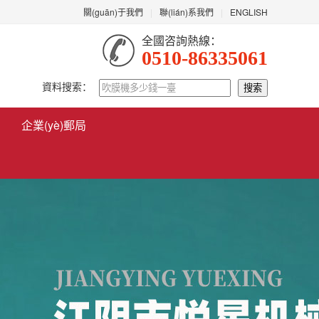
關(guān)于我們
|
聯(lián)系我們
|
ENGLISH
全國咨詢熱線：
0510-86335061
資料搜索：
企業(yè)郵局