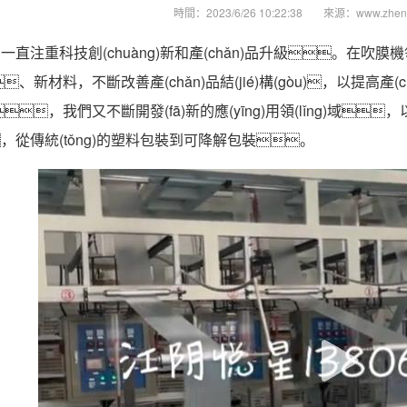
時間：2023/6/26 10:22:38
來源：www.zheng
一直注重科技創(chuàng)新和產(chǎn)品升級。在吹膜機
、新材料，不斷改善產(chǎn)品結(jié)構(gòu)，以提高
，我們又不斷開發(fā)新的應(yīng)用領(lǐng)域
，從傳統(tǒng)的塑料包裝到可降解包裝。