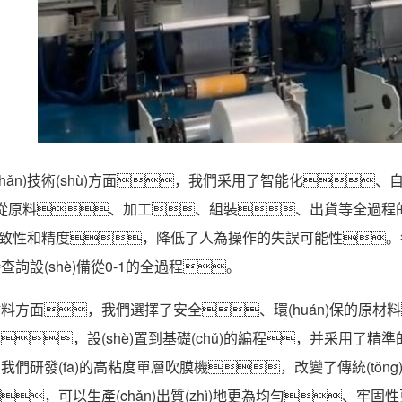
hǎn)技術(shù)方面，我們采用了智能化、自動化
n)了從原料、加工、組裝、出貨等全過程
品的一致性和精度，降低了人為操作的失誤可能性。每臺
詢設(shè)備從0-1的全過程。
料方面，我們選擇了安全、環(huán)保的原
，設(shè)置到基礎(chǔ)的編程，并采用了精
我們研發(fā)的高粘度單層吹膜機，改變了傳統(tǒ
，可以生產(chǎn)出質(zhì)地更為均勻、