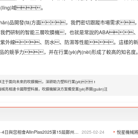
lǐng)域。
chǎn)品開發(fā)方面，我們密切跟蹤市場需求
，我們研制的智能三層
吹膜機
，也就是常說的ABA
紫外線、防水、防濕等性能。這樣的新技術(
n)品的競爭力，并在行業(yè)內(nèi)形成了較高的知名度
專注于面向未來的吹膜機，深耕助力塑料行業(yè)！
械亮相達卡國際塑料展，吹膜機解決方案備受業(yè)界關(guān)注
日與您相會AllinPlas2025第15屆鄭州塑博會
2025-02-24
悅星機械將在