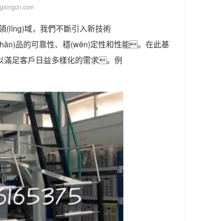
xingcn.com
領(lǐng)域，我們不斷引入新技術
產(chǎn)品的可靠性、穩(wěn)定性和性能。在此基
，以滿足客戶日益多樣化的需求。例