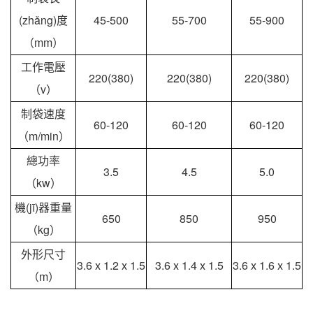
(zhǎng)度
45-500
55-700
55-900
（mm）
工作電壓
220(380)
220(380)
220(380)
（v）
制袋速度
60-120
60-120
60-120
（m/min）
總功率
3.5
4.5
5.0
（kw）
機(jī)器重量
650
850
950
（kg）
外形尺寸
3.6ⅹ1.2ⅹ1.5
3.6ⅹ1.4ⅹ1.5
3.6ⅹ1.6ⅹ1.5
（m）