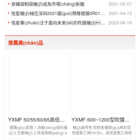
穿繩袋制袋機(jī)成為市場(chǎng)新寵
2021-05-07
悅星機(jī)械在深圳2021國(guó)際橡塑展5R01等您來(lái)
2021-04-13
悅星專(zhuān)注于面向未來(lái)的吹膜機(jī)，深耕助力塑料行業(yè)！
2023-06-19
推薦產(chǎn)品
YXMF 50/55/60/65高低壓吹膜機(jī)(PE熱收縮膜吹膜機(jī))
YXMF-500~1200型吹膜機(jī)
選購(gòu)配置 1.自動(dòng)吸料機
機(jī)器特性 吹制各種規(guī)格的低
(jī) 2.空壓機(jī) 3.快速換網(wǎng) 4.
密度聚乙烯、高密度聚乙烯和
旋轉(zhuǎn)模頭 5.雙風(fēng)口風
線性低密度聚乙烯塑料薄膜，