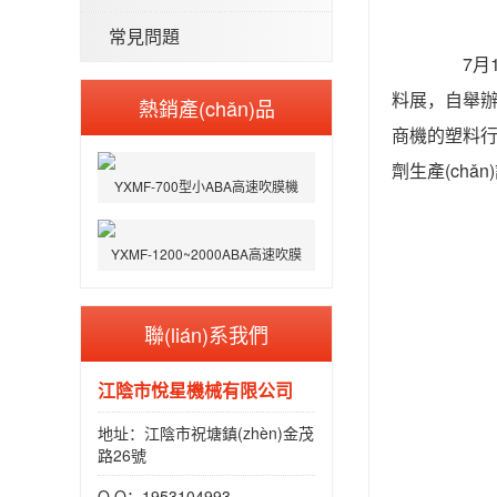
常見問題
7月18
料展，自舉辦
熱銷產(chǎn)品
商機的塑料行
劑生產(chǎ
YXMF-700型小ABA高速吹膜機
YXMF-1200~2000ABA高速吹膜
機
聯(lián)系我們
江陰市悅星機械有限公司
地址：江陰市祝塘鎮(zhèn)金茂
路26號
Q Q：1953104993