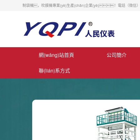
制袋機，吹膜機專業(yè)生產(chǎn)企業(yè)！電話（微信）：1
網(wǎng)站首頁
公司簡介
聯(lián)系方式