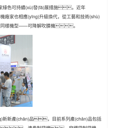
色可持續(xù)發(fā)展措施。近年
也相應(yīng)升級換代，從工藝和技術(shù)
是同樣機型——可降解吹膜機。
新新產(chǎn)品，目前系列產(chǎn)品包括
機、連卷制袋機、穿繩袋制袋機、