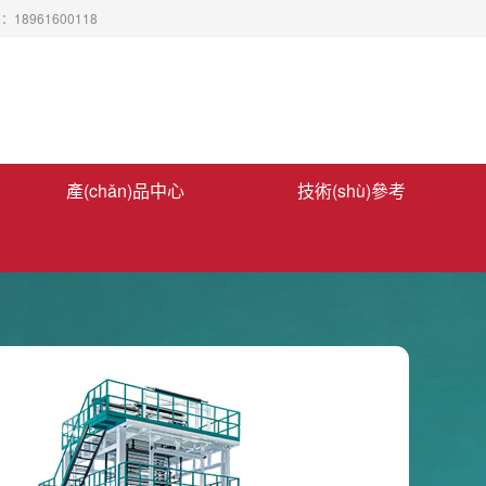
8961600118
產(chǎn)品中心
技術(shù)參考