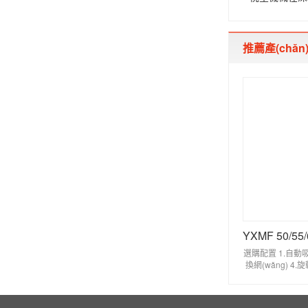
推薦產(chǎn
選購配置 1.自動吸
換網(wǎng) 4.旋
口風環(huán) 6
自動換卷 9.牽引升
加熱圈 12.電暈處