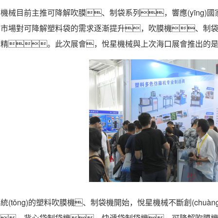
目前主推可降解吹膜、制袋系列，響應(yīng)國家綠
市場對可降解塑料袋的需求逐漸提升，吹膜機、制袋機廠家
求精。此次展會，悅星機械與上次海口展會推出的
tǒng)的塑料吹膜機、制袋機開始，悅星機械不斷創(chuàng)
機、背心袋制袋機、快遞袋制袋機、可降解吹膜