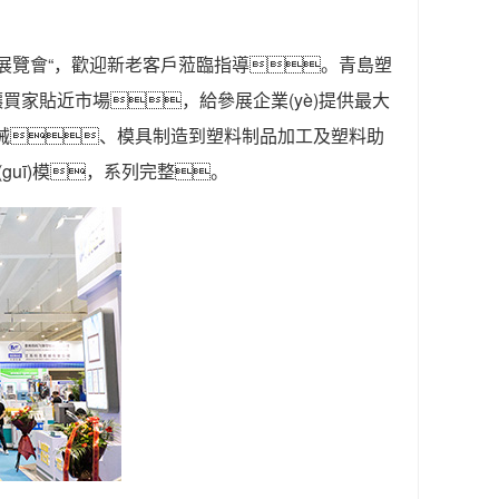
：
è)展覽會“，歡迎新老客戶蒞臨指導。青島塑
讓買家貼近市場，給參展企業(yè)提供最大
工機械、模具制造到塑料制品加工及塑料助
(guī)模，系列完整。